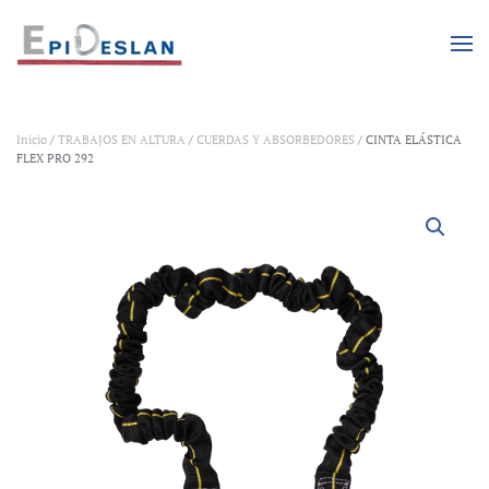
Skip to main content
Inicio
/
TRABAJOS EN ALTURA
/
CUERDAS Y ABSORBEDORES
/ CINTA ELÁSTICA
FLEX PRO 292