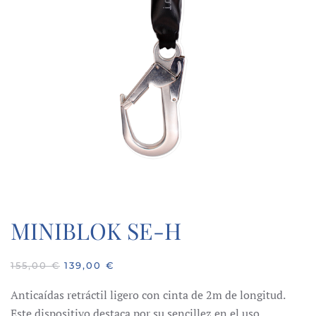
MINIBLOK SE-H
EL
EL
155,00
€
139,00
€
PRECIO
PRECIO
ORIGINAL
ACTUAL
Anticaídas retráctil ligero con cinta de 2m de longitud.
ERA:
ES:
Este dispositivo destaca por su sencillez en el uso,
155,00 €.
139,00 €.